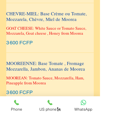
CHEVRE-MIEL: Base Crème ou Tomate,
Mozzarela, Chèvre, Miel de Moorea
GOAT CHEESE: White Sauce or Tomato Sauce,
Mozzarela, Goat cheese , Honey from Moorea
3 600 FCFP
MOOREENNE: Base Tomate , Fromage
Mozzarella, Jambon, Ananas de Moorea
MOOREAN: Tomato Sauce, Mozzarella, Ham,
Pineapple from Moorea
3 600 FCFP
Phone
US phone🗽
WhatsApp
SPICY LOVER PEPPERONI: Base Tomate,
Fromage, Viande Hachée, Merguez,
Pepperoni
SPICY LOVER PEPPERONI: Tomato Sauce,
Mozzarella, Ground Beef, Merguez, Pepperoni